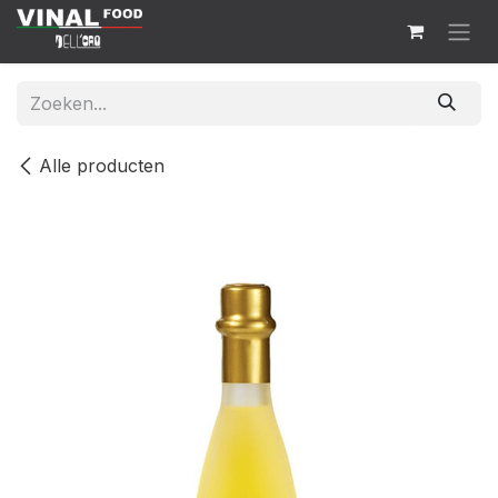
Overslaan naar inhoud
Alle producten