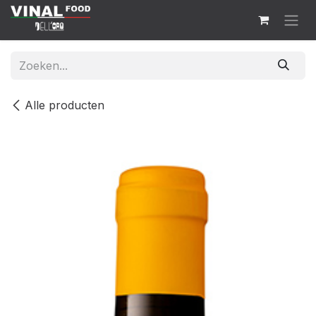
Overslaan naar inhoud
Alle producten