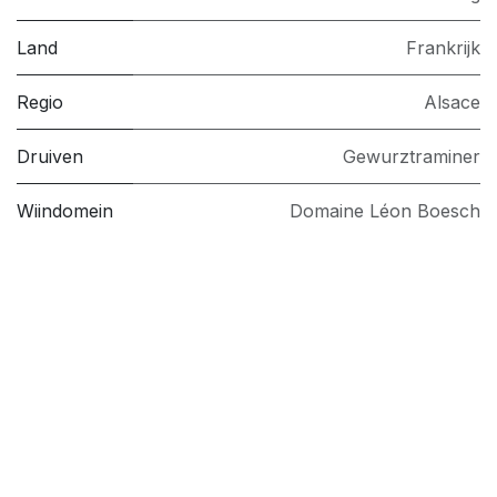
Land
Frankrijk
Regio
Alsace
Druiven
Gewurztraminer
Wijndomein
Domaine Léon Boesch
Jaartal
2022
Labels
Labels