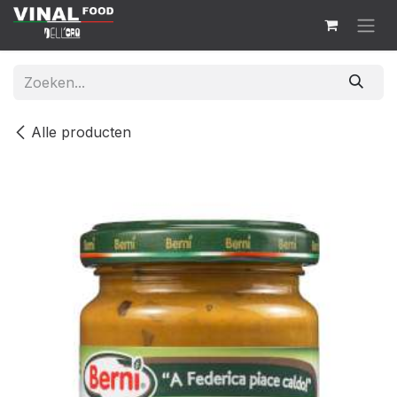
Overslaan naar inhoud
Alle producten