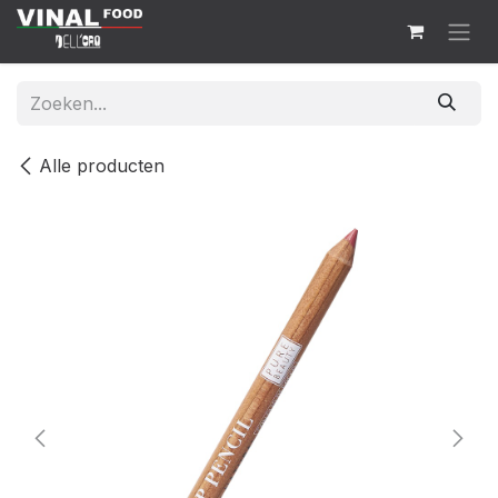
Overslaan naar inhoud
Alle producten