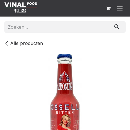
Overslaan naar inhoud
Alle producten