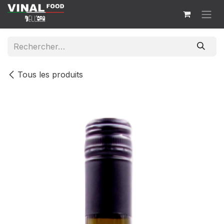
Se rendre au contenu
Tous les produits